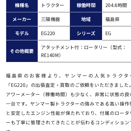
機種名
トラクター
稼働時間
204.6時間
メーカー
三陽機器
地域
福島県
モデル
EG220
シリーズ
EG
アタッチメント付：ロータリー（型式：
その他概要
RE140M）
福島県のお客様より、ヤンマーの人気トラクタ
「EG220」の出張査定・買取のご依頼をいただきました
アワーメーター（稼働時間）も少なく、非常に状態の良
一台です。ヤンマー製トラクターの強みである高い操作
と安定したエンジン性能が保たれており、付属のロータ
ーも丁寧に管理されてきたことが伝わるコンディション