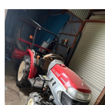
よくある質問
－ 新着情報
－ お役立ち情報
－ 重機・農機具をレンタルしたい方
－ 重機・農機具を修理したい方
－ 農家じまいのご相談をしたい方
－ サイトマップ