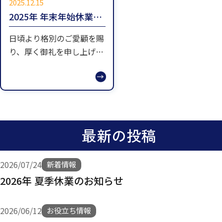
2025.12.15
2025年 年末年始休業の
お知らせ
日頃より格別のご愛顧を賜
よくある質問
り、厚く御礼を申し上げま
す。誠に勝手ながら以下の
期間を年末年始休業とさせ
－ 新着情報
ていただきます。 年内最終
－ お役立ち情報
営業日 2025年12月26日
－ 重機・農機具をレンタルしたい方
（金） 休業期間 2025年12
最新の投稿
月27日（土）～2026年１
－ 重機・農機具を修理したい方
月5日（ […]
－ 農家じまいのご相談をしたい方
2026/07/24
新着情報
－ サイトマップ
2026年 夏季休業のお知らせ
2026/06/12
お役立ち情報