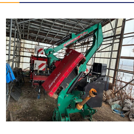
よくある質問
－ 新着情報
－ お役立ち情報
－ 重機・農機具をレンタルしたい方
－ 重機・農機具を修理したい方
－ 農家じまいのご相談をしたい方
－ サイトマップ