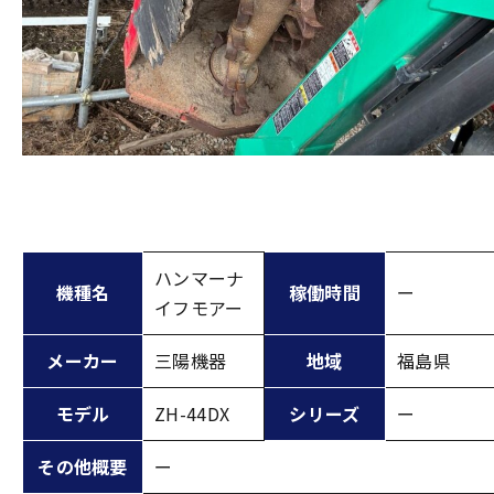
ハンマーナ
機種名
稼働時間
ー
イフモアー
メーカー
三陽機器
地域
福島県
モデル
ZH-44DX
シリーズ
ー
その他概要
ー