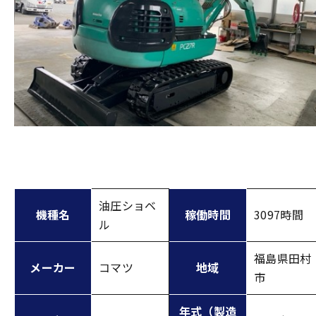
油圧ショベ
機種名
稼働時間
3097時間
ル
福島県田村
メーカー
コマツ
地域
市
年式（製造