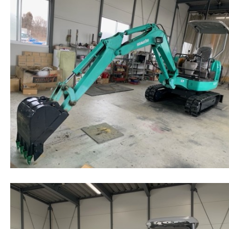
よくある質問
－ 新着情報
－ お役立ち情報
－ 重機・農機具をレンタルしたい方
－ 重機・農機具を修理したい方
－ 農家じまいのご相談をしたい方
－ サイトマップ